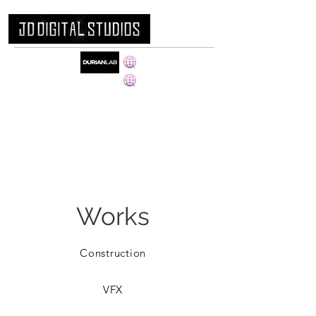
www.durian-lab.com
www.jd-art.co.kr
Works
Construction
VFX