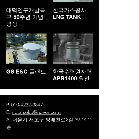
대덕연구개발특
한국가스공사
구 50주년 기념
LNG TANK
영상
GS E&C 플랜트
한국수력원자력
APR1400 원전
P.
010-4232-3847
E.
rlacnseka@naver.com
A. 서울시 서초구 방배천로2길 39-14 2
층