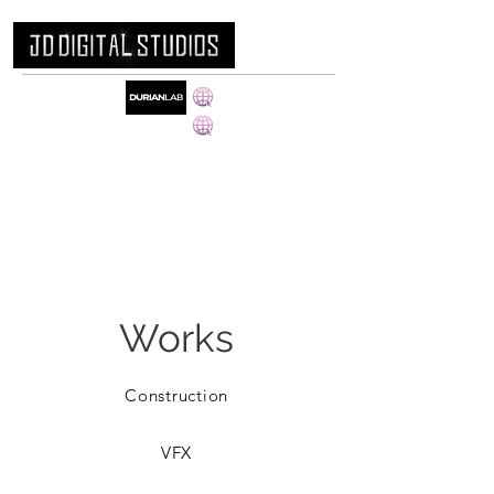
www.durian-lab.com
www.jd-art.co.kr
Works
Construction
VFX